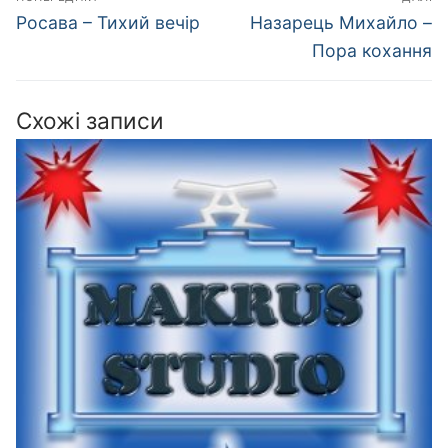
записів
Попередній
Наступний
Росава – Тихий вечір
Назарець Михайло –
запис:
запис:
Пора кохання
Схожі записи