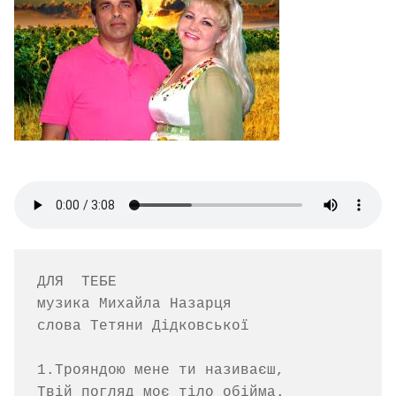
ДЛЯ  ТЕБЕ

музика Михайла Назарця    

слова Тетяни Дідковської

1.Трояндою мене ти називаєш, 

Твій погляд моє тіло обійма.
