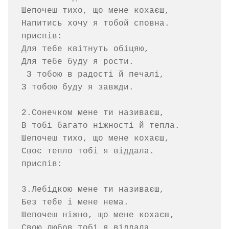
Шепочеш тихо, що мене кохаєш,

Напитись хочу я тобой сповна.

приспів:

Для тебе квітнуть обіцяю, 

Для тебе буду я рости. 

 З тобою в радості й печалі, 

З тобою буду я завжди.

2.Сонечком мене ти називаєш,

В тобі багато ніжності й тепла.

Шепочеш тихо, що мене кохаєш, 

Своє тепло тобі я віддала.

приспів:

3.Лебідкою мене ти називаєш, 

Без тебе і мене нема.

Шепочеш ніжно, що мене кохаєш,

Свою любов тобі я віддала.
