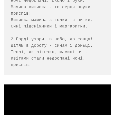
Ночі недоспані, сколоті руки,

Мамина вишивка - то серця звуки.

приспів:

Вишивка мамина з голки та нитки,

Сині підсніжники і маргаритки.

2.Горді узори, в небо, до сонця!

Дітям в дорогу - синам і доньці.

Теплі, як літечко, мамині очі,

Квітами стали недоспані ночі.
