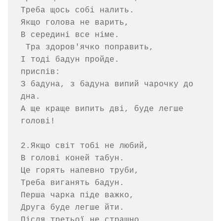
Треба щось собі налить.

Якщо голова не варить,

В середині все німе.

 Тра здоров'ячко поправить,

І тоді бадун пройде.

приспів:

З бадуна, з бадуна випий чарочку до 
дна.

А ще краще випить дві, буде легше 
голові!

2.Якщо світ тобі не любий,

В голові коней табун.

Це горять напевно труби,

Треба виганять бадун.

Перша чарка піде важко,

Друга буде легше йти.

Після третьої не страшно,
