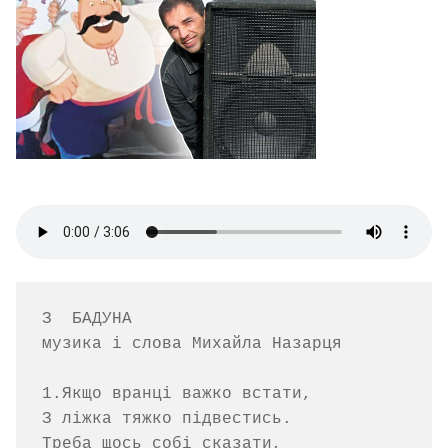
З  БАДУНА

музика і слова Михайла Назарця

1.Якщо вранці важко встати,

З ліжка тяжко підвестись.

Треба щось собі сказати,
