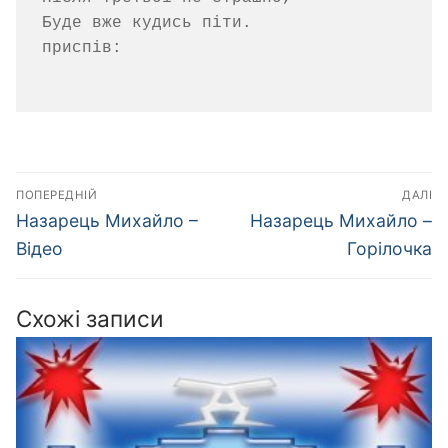
Буде вже кудись піти.

приспів:

Навігація
ПОПЕРЕДНІЙ
ДАЛІ
записів
Попередній
Наступний
Назарець Михайло –
Назарець Михайло –
запис:
запис:
Відео
Горілочка
Схожі записи