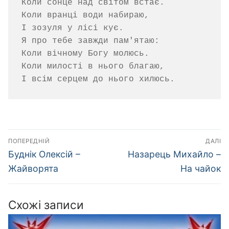
Коли сонце над світом встає.

Коли вранці води набираю,

І зозуля у лісі кує.

Я про тебе завжди пам'ятаю:

Коли вічному Богу молюсь.

Коли милості в нього благаю,

Навігація
ПОПЕРЕДНІЙ
ДАЛІ
записів
Попередній
Наступний
Буднік Олексій –
Назарець Михайло –
запис:
запис:
Жайворята
На чайок
Схожі записи