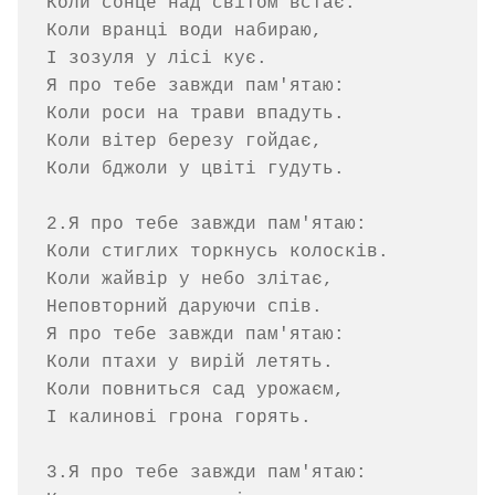
Коли сонце над світом встає.

Коли вранці води набираю,

І зозуля у лісі кує.

Я про тебе завжди пам'ятаю:

Коли роси на трави впадуть.

Коли вітер березу гойдає,

Коли бджоли у цвіті гудуть.

2.Я про тебе завжди пам'ятаю:

Коли стиглих торкнусь колосків.

Коли жайвір у небо злітає,

Неповторний даруючи спів.

Я про тебе завжди пам'ятаю:

Коли птахи у вирій летять.

Коли повниться сад урожаєм,

І калинові грона горять.

3.Я про тебе завжди пам'ятаю:
