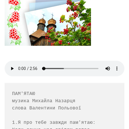
ПАМ'ЯТАЮ

музика Михайла Назарця  

слова Валентини Польової

1.Я про тебе завжди пам'ятаю:
