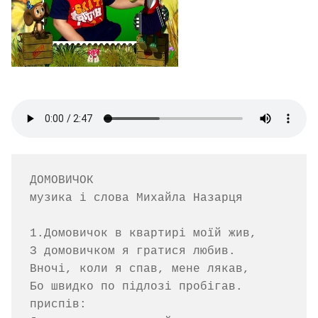
ДОМОВИЧОК

музика і слова Михайла Назарця

1.Домовичок в квартирі моїй жив,

З домовичком я гратися любив.

Вночі, коли я спав, мене лякав,

Бо швидко по підлозі пробігав.

приспів:
