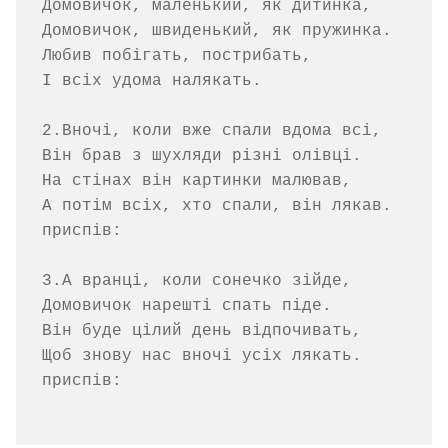
Домовичок, маленький, як дитинка,

Домовичок, швиденький, як пружинка.

Любив побігать, пострибать,

І всіх удома налякать.

2.Вночі, коли вже спали вдома всі,

Він брав з шухляди різні олівці.

На стінах він картинки малював,

А потім всіх, хто спали, він лякав.

приспів:

3.А вранці, коли сонечко зійде,

Домовичок нарешті спать піде.

Він буде цілий день відпочивать,

Щоб знову нас вночі усіх лякать.

приспів:
