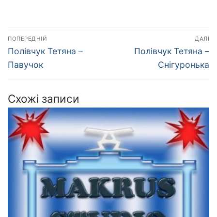
Навігація
ПОПЕРЕДНІЙ
ДАЛІ
записів
Попередній
Наступний
Полівчук Тетяна –
Полівчук Тетяна –
запис:
запис:
Павучок
Снігуронька
Схожі записи