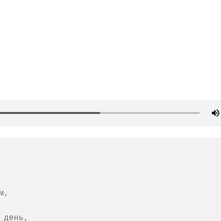
 

,

день,
