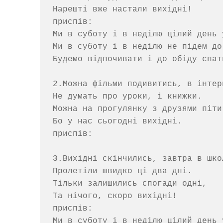
Нарешті вже настали вихідні!

приспів:

Ми в суботу і в неділю цілий день у
Ми в суботу і в неділю не підем до 
Будемо відпочивати і до обіду спати
2.Можна фільми подивитись, в інтер
Не думать про уроки, і книжки.

Можна на прогулянку з друзями піти,
Бо у нас сьогодні вихідні.

приспів:

3.Вихідні скінчились, завтра в школ
Пролетіли швидко ці два дні.

Тільки залишились спогади одні,

Та нічого, скоро вихідні!

приспів:

Ми в суботу і в неділю цілий день у