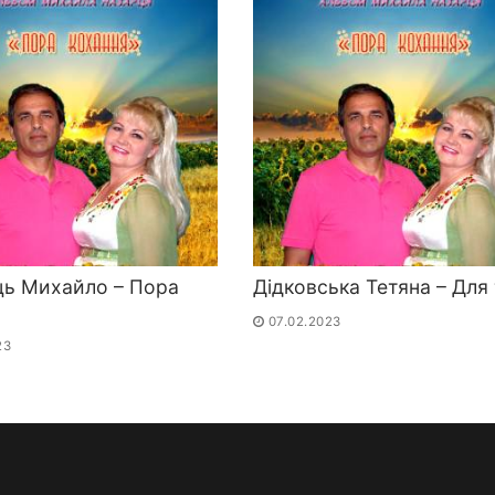
ць Михайло – Пора
Дідковська Тетяна – Для
я
07.02.2023
23