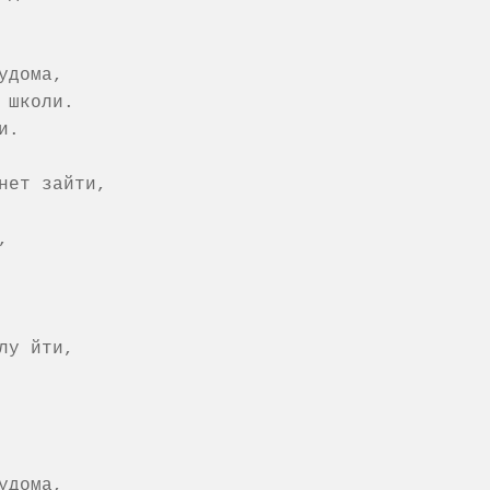
дома,

школи.

.

нет зайти,



у йти,

дома,
