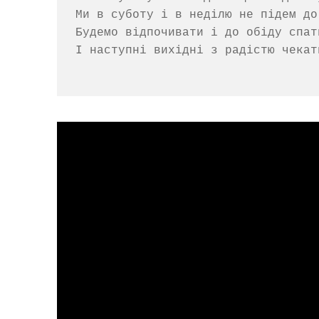
Ми в суботу і в неділю не підем до 
Будемо відпочивати і до обіду спати
І наступні вихідні з радістю чекати