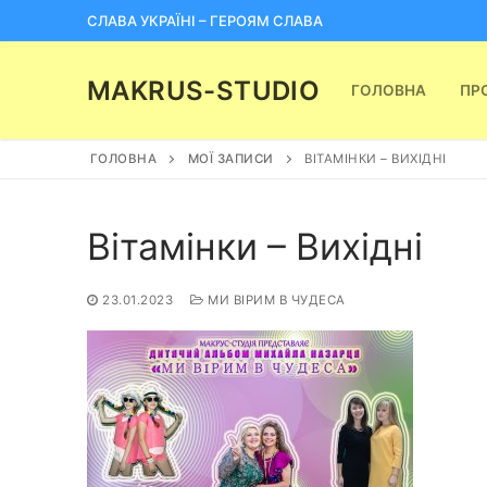
Перейти
СЛАВА УКРАЇНІ – ГЕРОЯМ СЛАВА
до
вмісту
MAKRUS-STUDIO
ГОЛОВНА
ПР
ГОЛОВНА
МОЇ ЗАПИСИ
ВІТАМІНКИ – ВИХІДНІ
Вітамінки – Вихідні
23.01.2023
МИ ВІРИМ В ЧУДЕСА