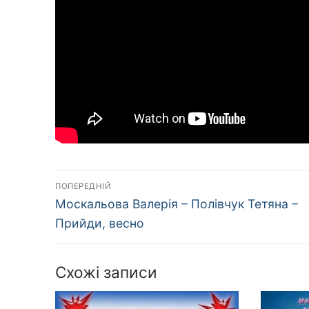
Навігація
ПОПЕРЕДНІЙ
Попередній
записів
Москальова Валерія – Полівчук Тетяна –
запис:
Прийди, весно
Схожі записи