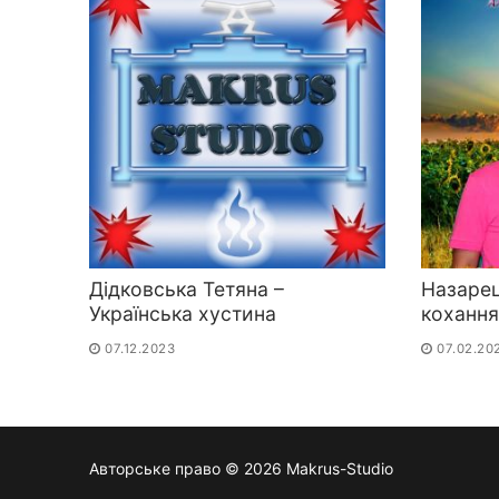
Дідковська Тетяна –
Назаре
Українська хустина
коханн
07.12.2023
07.02.20
Авторське право © 2026 Makrus-Studio