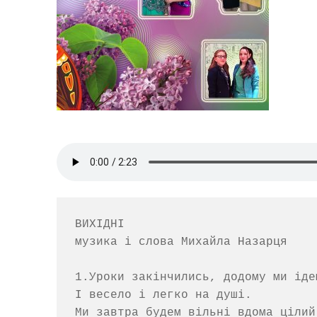
ВИХІДНІ

музика і слова Михайла Назарця     
1.Уроки закінчились, додому ми ідем
І весело і легко на душі.

Ми завтра будем вільні вдома цілий 