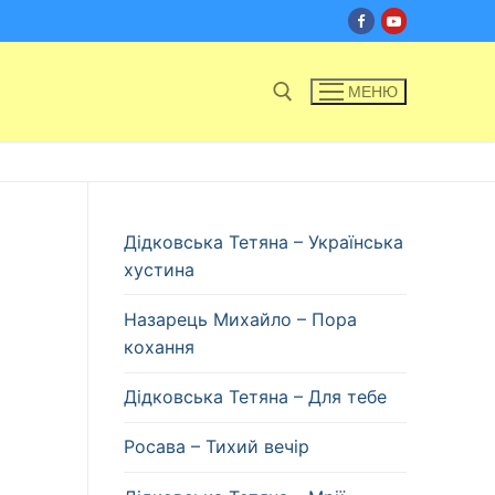
МЕНЮ
Пошук:
Дідковська Тетяна – Українська
хустина
Назарець Михайло – Пора
кохання
Дідковська Тетяна – Для тебе
Росава – Тихий вечір