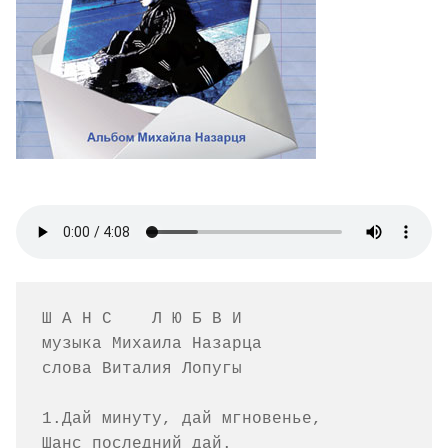
Ш А Н С    Л Ю Б В И  

музыка Михаила Назарца  

слова Виталия Лопугы        

1.Дай минуту, дай мгновенье,

Шанс последний дай.
