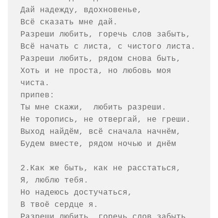
Дай надежду, вдохновенье,

Всё сказать мне дай.

Разреши любить, горечь слов забыть,

Всё начать с листа, с чистого листа.

Разреши любить, рядом снова быть,

Хоть и не проста, но любовь моя 
чиста.

припев:

Ты мне скажи,  любить разреши.

Не торопись, не отвергай, не греши.

Выход найдём, всё сначала начнём,

Будем вместе, рядом ночью и днём

2.Как же быть, как не расстаться,

Я, люблю тебя.

Но надеюсь достучаться,

В твоё сердце я.

Разреши любить, горечь слов забыть,
