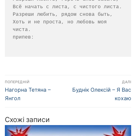
Всё начать с листа, с чистого листа.

Разреши любить, рядом снова быть,

Хоть и не проста, но любовь моя 
чиста.

припев:

Навігація
ПОПЕРЕДНІЙ
ДАЛІ
записів
Попередній
Наступний
Нагорна Тетяна –
Буднік Олексій – Я Вас
запис:
запис:
Янгол
кохаю
Схожі записи