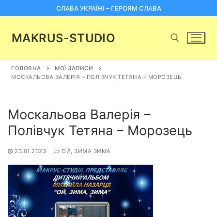
Перейти
СЛАВА УКРАЇНІ – ГЕРОЯМ СЛАВА
до
вмісту
MAKRUS-STUDIO
ГОЛОВНА
МОЇ ЗАПИСИ
Пошук:
МОСКАЛЬОВА ВАЛЕРІЯ – ПОЛІВЧУК ТЕТЯНА – МОРОЗЕЦЬ
Москальова Валерія –
Полівчук Тетяна – Морозець
23.01.2023
ОЙ, ЗИМА ЗИМА