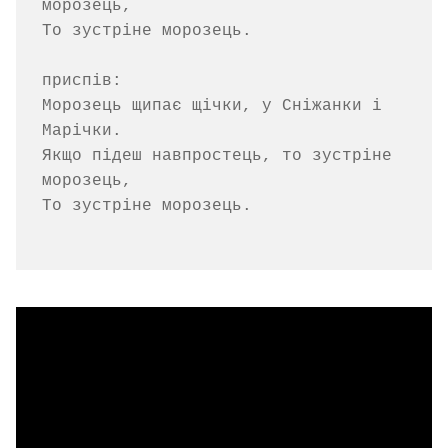
морозець,

То зустріне морозець.

приспів:

Морозець щипає щічки, у Сніжанки і 
Марічки.

Якщо підеш навпростець, то зустріне 
морозець,

То зустріне морозець.
