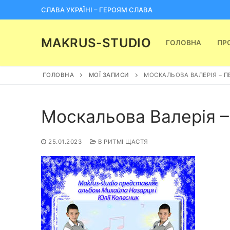
Перейти
СЛАВА УКРАЇНІ – ГЕРОЯМ СЛАВА
до
вмісту
MAKRUS-STUDIO
ГОЛОВНА
ПР
ГОЛОВНА
МОЇ ЗАПИСИ
МОСКАЛЬОВА ВАЛЕРІЯ – П
Москальова Валерія –
25.01.2023
В РИТМІ ЩАСТЯ