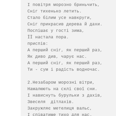
І повітря морозно бриньчить,

Сніг тихенько летить.

Стало білим усе навкруги,

Сніг прикрасив дерева й дахи.

Поспішає у гості зима,  

ЇЇ настала пора.

приспів:

А перший сніг, як перший раз,

Як диво див, чарує нас.

А перший сніг, як перший раз,

Ти - сум і радість водночас.

2.Незабаром морозні вітри,

Намалюють на склі свої сни.

І нависнуть бурульки з дахів,

Звеселя  дітлахів.

Закружляє метелиця вальс,

І співатиме тихо для нас.
