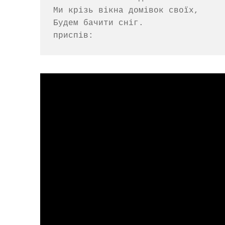
Ми крізь вікна домівок своїх,

Будем бачити сніг.
