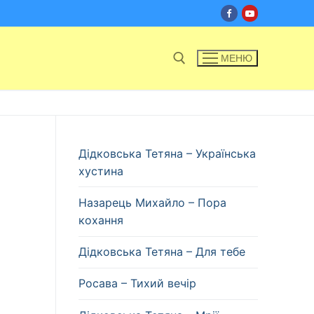
МЕНЮ
Пошук:
Дідковська Тетяна – Українська
хустина
Назарець Михайло – Пора
кохання
Дідковська Тетяна – Для тебе
Росава – Тихий вечір