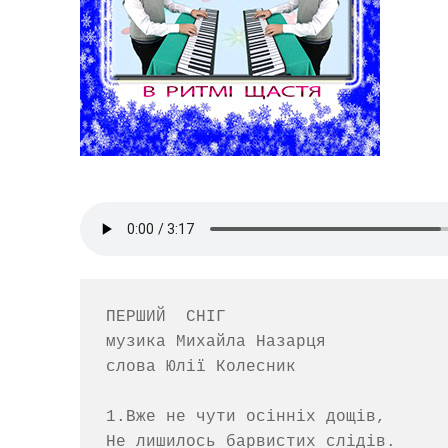
ПЕРШИЙ  СНІГ

музика Михайла Назарця   

слова Юлії Колесник

1.Вже не чути осінніх дощів,

Не лишилось барвистих слідів.
