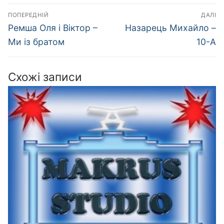
Навігація
ПОПЕРЕДНІЙ
ДАЛІ
записів
Попередній
Наступний
Ремша Оля і Віктор –
Назарець Михайло –
запис:
запис:
Ми із братом
10-А
Схожі записи