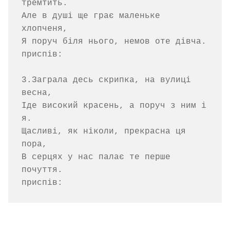
тремтить.

Але в душі ще грає маленьке 
хлопченя,

Я поруч біля нього, немов оте дівча.

приспів:

3.Заграла десь скрипка, на вулиці 
весна,

Іде високий красень, а поруч з ним і 
я.

Щасливі, як ніколи, прекрасна ця 
пора,

В серцях у нас палає те перше 
почуття.
