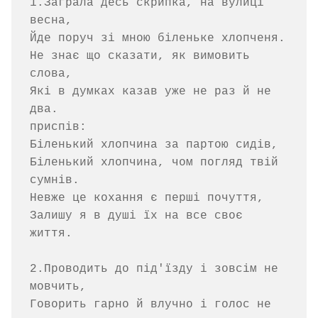
1.Заграла десь скрипка, на вулиці 
весна,

Йде поруч зі мною біленьке хлопченя.

Не знає що сказати, як вимовить 
слова,

Які в думках казав уже не раз й не 
два.

приспів:

Біленький хлопчина за партою сидів,

Біленький хлопчина, чом погляд твій 
сумнів.

Невже це кохання є перші почуття,

Залишу я в душі їх на все своє 
життя.

2.Проводить до під'їзду і зовсім не 
мовчить,

Говорить гарно й влучно і голос не 