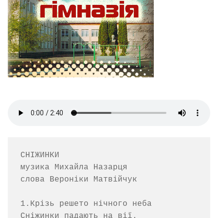
СНІЖИНКИ

музика Михайла Назарця         

слова Вероніки Матвійчук 

1.Крізь решето нічного неба

Сніжинки падають на вії.
