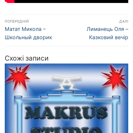
Навігація
ПОПЕРЕДНІЙ
ДАЛІ
записів
Попередній
Наступний
Матат Микола –
Лиманець Оля –
запис:
запис:
Школьный дворик
Казковий вечір
Схожі записи