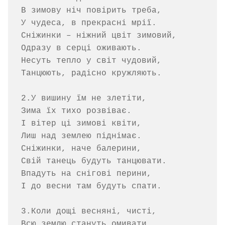
В зимову ніч повірить треба,

У чудеса, в прекрасні мрії.

Сніжинки – ніжний цвіт зимовий,

Одразу в серці оживають.

Несуть тепло у світ чудовий,

Танцюють, радісно кружляють.

2.У вишину їм не злетіти,

Зима їх тихо розвіває.

І вітер ці зимові квіти,

Лиш над землею піднімає.

Сніжинки, наче балерини,

Свій танець будуть танцювати.

Впадуть на снігові перини,

І до весни там будуть спати.

3.Коли дощі весняні, чисті,

Всю землю стануть омивати.
