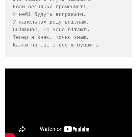
Коли веснянки променисті,

У небі будуть вигравати.

У капельках дощу впізнаю,

Сніжинок, що мене вітають.

Тепер я знаю, точно знаю,
