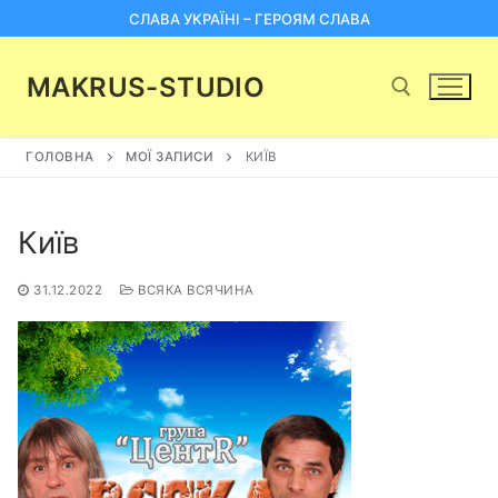
Перейти
СЛАВА УКРАЇНІ – ГЕРОЯМ СЛАВА
до
вмісту
MAKRUS-STUDIO
ГОЛОВНА
МОЇ ЗАПИСИ
КИЇВ
Пошук:
Київ
31.12.2022
ВСЯКА ВСЯЧИНА