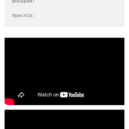
фонарем!

Приспів: