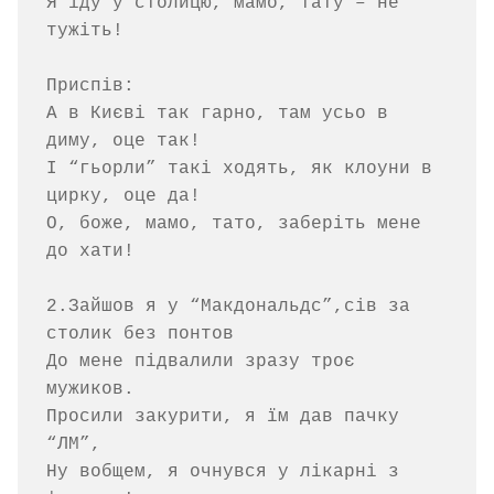
Я їду у столицю, мамо, тату – не 
тужіть!

Приспів:

А в Києві так гарно, там усьо в 
диму, оце так!

І “гьорли” такі ходять, як клоуни в 
цирку, оце да!

О, боже, мамо, тато, заберіть мене 
до хати!

2.Зайшов я у “Макдональдс”,сів за 
столик без понтов

До мене підвалили зразу троє 
мужиков.

Просили закурити, я їм дав пачку 
“ЛМ”,

Ну вобщем, я очнувся у лікарні з 