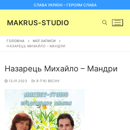
Перейти
СЛАВА УКРАЇНІ – ГЕРОЯМ СЛАВА
до
вмісту
MAKRUS-STUDIO
ГОЛОВНА
МОЇ ЗАПИСИ
Пошук:
НАЗАРЕЦЬ МИХАЙЛО – МАНДРИ
Назарець Михайло – Мандри
13.01.2023
Я ПʼЮ ВЕСНУ