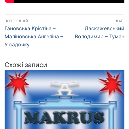
Навігація
ПОПЕРЕДНІЙ
ДАЛІ
записів
Попередній
Наступний
Гановська Крістіна –
Ласкажевський
запис:
запис:
Маліновська Ангеліна –
Володимир – Туман
У садочку
Схожі записи