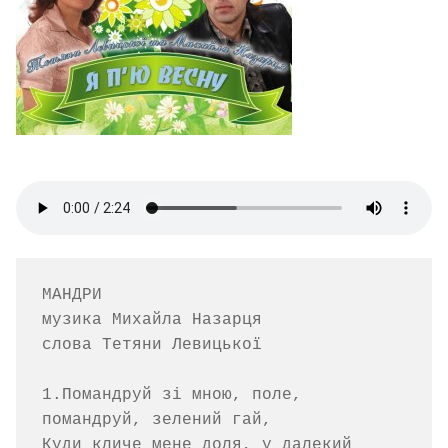
МАНДРИ

музика Михайла Назарця    

слова Тетяни Левицької

1.Помандруй зі мною, поле, 
помандруй, зелений гай,

Куди кличе мене доля, у далекий 