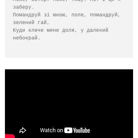
заберу.

Помандруй зі мною, поле, помандруй, 
зелений гай,

Куди кличе мене доля, у далекий 
небокрай.
