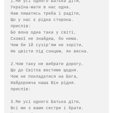
1.Ми усі одного Батька діти,

Україна-мати в нас одна.

Нам пишатись треба і радіти,

Що у нас є рідна сторона.

приспів:

Бо вона одна така у світі,

Схожої не знайдеш, бо нема.

Чом би їй сузір'ям не зоріти,

Не цвісти під сонцем, як весна.

2.Чом таку не вибрати дорогу,

Що до Світла вестиме щодня.

Чом не покладатися на Бога,

Найдорожча наша Він рідня.

приспів:

3.Ми усі одного Батька діти,

Всі ми з вами сестри і брати.
