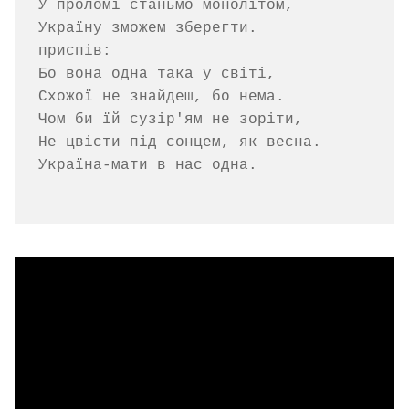
У проломі станьмо монолітом,

Україну зможем зберегти.

приспів:

Бо вона одна така у світі,

Схожої не знайдеш, бо нема.

Чом би їй сузір'ям не зоріти,

Не цвісти під сонцем, як весна.

Україна-мати в нас одна.
