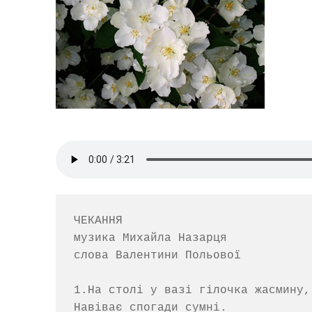
ЧЕКАННЯ

музика Михайла Назарця  

слова Валентини Польової

1.На столі у вазі гілочка жасмину,

Навіває спогади сумні.
