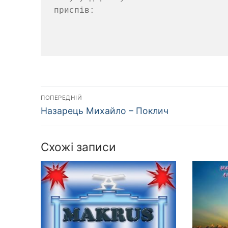
приспів:

Навігація
ПОПЕРЕДНІЙ
Попередній
записів
Назарець Михайло – Поклич
запис:
Схожі записи