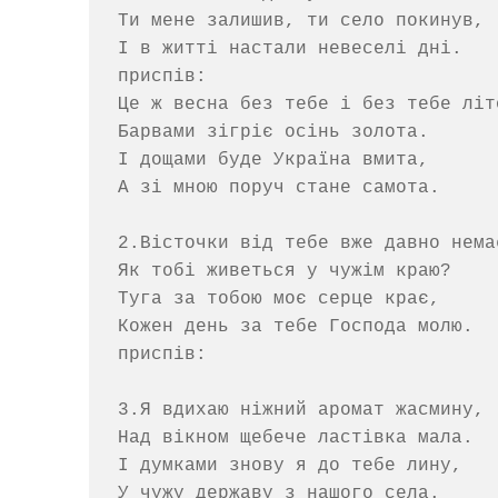
Ти мене залишив, ти село покинув,

І в житті настали невеселі дні.

приспів:

Це ж весна без тебе і без тебе літо
Барвами зігріє осінь золота.

І дощами буде Україна вмита,

А зі мною поруч стане самота.

2.Вісточки від тебе вже давно немає
Як тобі живеться у чужім краю?

Туга за тобою моє серце крає,

Кожен день за тебе Господа молю.

приспів:

3.Я вдихаю ніжний аромат жасмину,

Над вікном щебече ластівка мала.

І думками знову я до тебе лину,

У чужу державу з нашого села.
