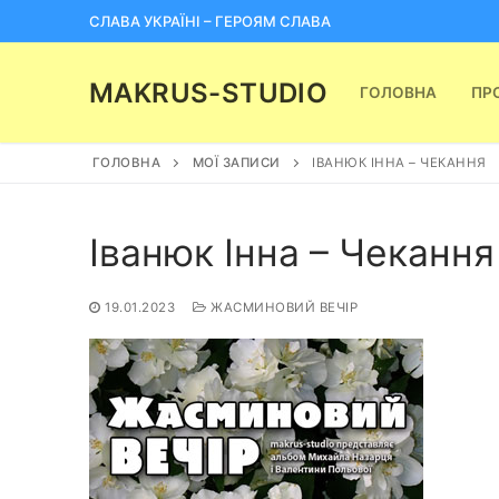
Перейти
СЛАВА УКРАЇНІ – ГЕРОЯМ СЛАВА
до
вмісту
MAKRUS-STUDIO
ГОЛОВНА
ПР
ГОЛОВНА
МОЇ ЗАПИСИ
ІВАНЮК ІННА – ЧЕКАННЯ
Іванюк Інна – Чекання
19.01.2023
ЖАСМИНОВИЙ ВЕЧІР