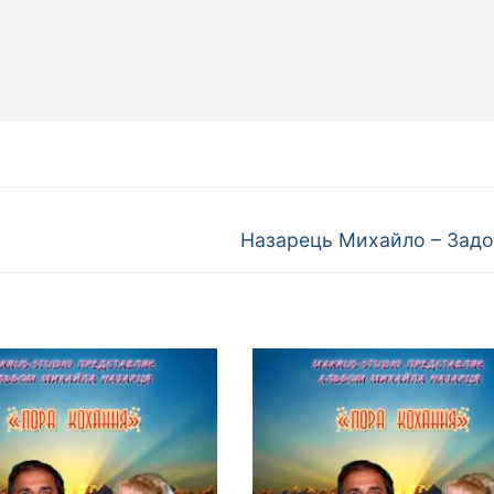
Наступний
Назарець Михайло – Зад
запис: