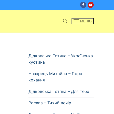
МЕНЮ
Пошук:
Дідковська Тетяна – Українська
хустина
Назарець Михайло – Пора
кохання
Дідковська Тетяна – Для тебе
Росава – Тихий вечір