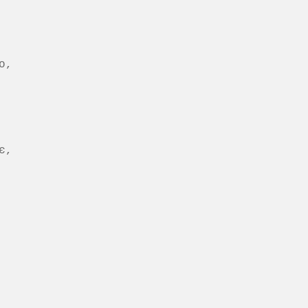
,

,
