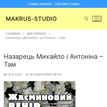
Перейти
СЛАВА УКРАЇНІ – ГЕРОЯМ СЛАВА
до
вмісту
MAKRUS-STUDIO
ГОЛОВНА
МОЇ ЗАПИСИ
Пошук:
НАЗАРЕЦЬ МИХАЙЛО І АНТОНІНА – ТАМ
Назарець Михайло і Антоніна –
Там
19.01.2023
ЖАСМИНОВИЙ ВЕЧІР