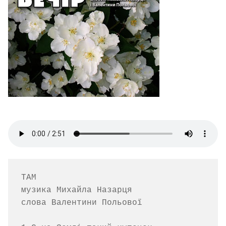
ТАМ

музика Михайла Назарця  

слова Валентини Польової
