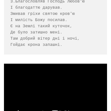
3.Благословляв Господь любов'ю

І благодаттю дарував.

Змивав гріхи святою кров'ю

І милість Божу посилав.

Є на Землі такий куточок,

Де було затишно мені.

Там добрий вітер дні і ночі,
