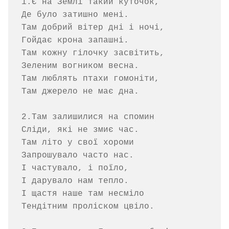
1.Є на Землі такий куточок,

Де було затишно мені.

Там добрий вітер дні і ночі,

Гойдає крона запашні.

Там кожну гілочку засвітить,

Зеленим вогником весна.

Там люблять птахи гомоніти,

Там джерело не має дна.

2.Там залишилися на спомин

Сліди, які не змиє час.

Там літо у свої хороми

Запрошувало часто нас.

І частувало, і поїло, 

І дарувало нам тепло.

І щастя наше там несміло

Тендітним проліском цвіло.
