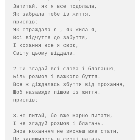
Запитай, як я все подолала,

Як забрала тебе із життя.

приспів:

Як страждала я , як жила я,

Всі відчуття до забуття,

І кохання все я своє,

Світу цьому віддала.

2.Ти згадай всі слова і благання,

Біль розмов і важкого буття.

Все ж діждалась збуття від прохання,

Щоб назавжди пішов із життя.

приспів:

3.Не питай, бо вже марно питати,

І не згадуй розмов і благань.

Знов коханням не зможеш вже стати,

Не залишилось в серці вагань.
