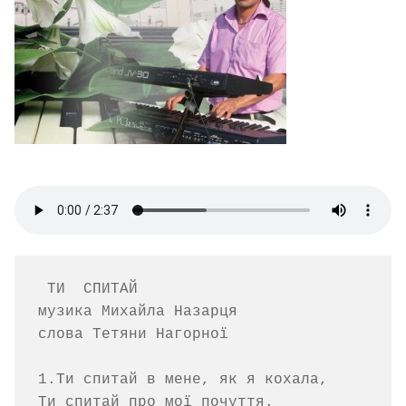
 ТИ  СПИТАЙ

музика Михайла Назарця   

слова Тетяни Нагорної

1.Ти спитай в мене, як я кохала,

Ти спитай про мої почуття.
