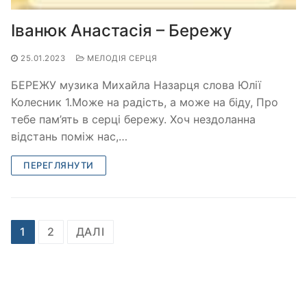
Іванюк Анастасія – Бережу
25.01.2023
МЕЛОДІЯ СЕРЦЯ
БЕРЕЖУ музика Михайла Назарця слова Юлії
Колесник 1.Може на радість, а може на біду, Про
тебе пам’ять в серці бережу. Хоч нездоланна
відстань поміж нас,…
ПЕРЕГЛЯНУТИ
Пагінація
1
2
ДАЛІ
записів