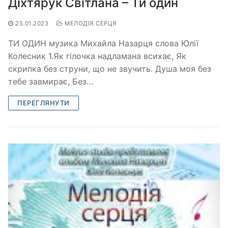
Діхтярук Світлана – Ти один
25.01.2023
МЕЛОДІЯ СЕРЦЯ
ТИ ОДИН музика Михайла Назарця слова Юлії
Колесник 1.Як гілочка надламана всихає, Як
скрипка без струни, що не звучить. Душа моя без
тебе завмирає, Без…
ПЕРЕГЛЯНУТИ