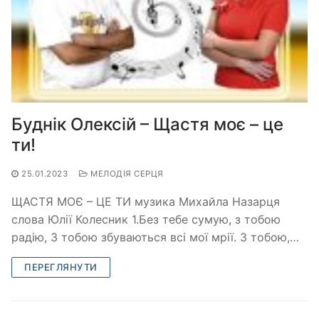
Буднік Олексій – Щастя моє – це
ти!
25.01.2023
МЕЛОДІЯ СЕРЦЯ
ЩАСТЯ МОЄ – ЦЕ ТИ музика Михайла Назарця
слова Юлії Колесник 1.Без тебе сумую, з тобою
радію, З тобою збуваються всі мої мрії. З тобою,…
ПЕРЕГЛЯНУТИ