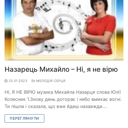
Назарець Михайло – Ні, я не вірю
25.01.2023
МЕЛОДІЯ СЕРЦЯ
НІ, Я НЕ ВІРЮ музика Михайла Назарця слова Юлії
Колесник 1.Знову день догорає і небо вмикає вогні.
Ти пішла і сказала, що вже йдеш назавжди.…
ПЕРЕГЛЯНУТИ