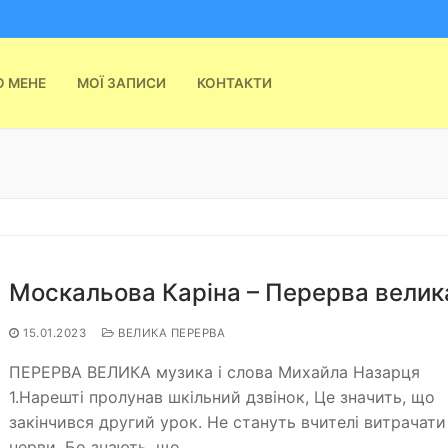
О МЕНЕ
МОЇ ЗАПИСИ
КОНТАКТИ
Москальова Каріна – Перерва велик
15.01.2023
ВЕЛИКА ПЕРЕРВА
ПЕРЕРВА ВЕЛИКА музика і слова Михайла Назарця
1.Нарешті пролунав шкільний дзвінок, Це значить, що
закінчився другий урок. Не стануть вчителі витрачати
нерви, Бо знають, що…