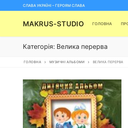
Перейти
СЛАВА УКРАЇНІ – ГЕРОЯМ СЛАВА
до
вмісту
MAKRUS-STUDIO
ГОЛОВНА
ПР
Категорія:
Велика перерва
ГОЛОВНА
МУЗИЧНІ АЛЬБОМИ
ВЕЛИКА ПЕРЕРВА