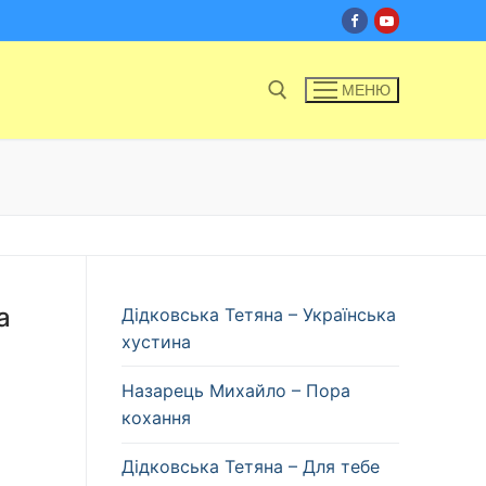
МЕНЮ
Пошук:
а
Дідковська Тетяна – Українська
хустина
Назарець Михайло – Пора
кохання
Дідковська Тетяна – Для тебе