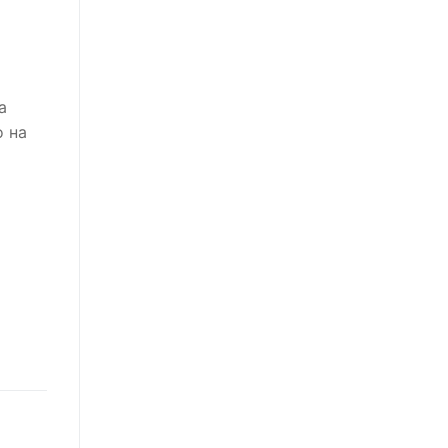
а
о на