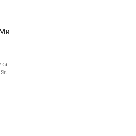
 Ми
аки,
 Як