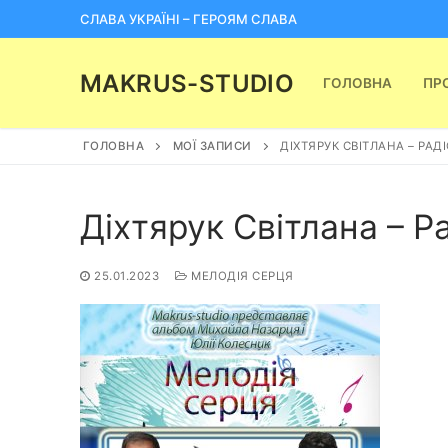
Перейти
СЛАВА УКРАЇНІ – ГЕРОЯМ СЛАВА
до
вмісту
MAKRUS-STUDIO
ГОЛОВНА
ПР
ГОЛОВНА
МОЇ ЗАПИСИ
ДІХТЯРУК СВІТЛАНА – РАД
Діхтярук Світлана – Р
25.01.2023
МЕЛОДІЯ СЕРЦЯ