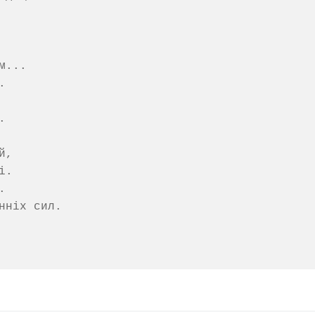
...





,

.



ніх сил.
