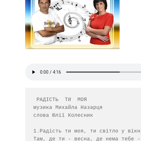
 РАДІСТЬ  ТИ  МОЯ

музика Михайла Назарця   

слова Юлії Колесник

1.Радість ти моя, ти світло у вікні
Там, де ти - весна, де нема тебе - 