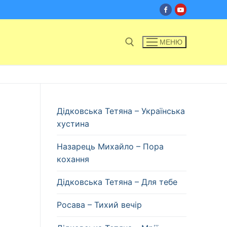
МЕНЮ
Пошук:
Дідковська Тетяна – Українська
хустина
Назарець Михайло – Пора
кохання
Дідковська Тетяна – Для тебе
Росава – Тихий вечір