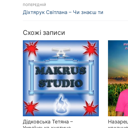
Навігація
ПОПЕРЕДНІЙ
Попередній
записів
Діхтярук Світлана – Чи знаєш ти
запис:
Схожі записи
Дідковська Тетяна –
Назаре
Українська хустина
коханн