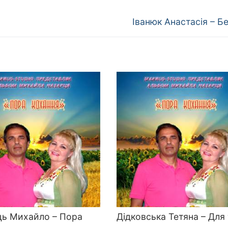
Наступний
Іванюк Анастасія – Б
запис:
ць Михайло – Пора
Дідковська Тетяна – Для
я