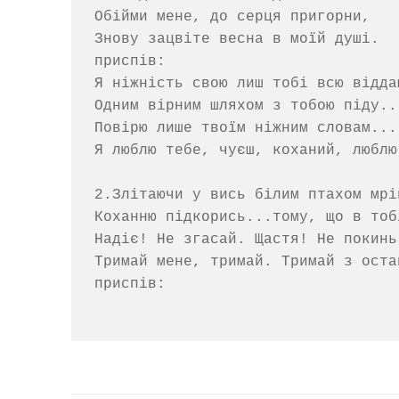
Обійми мене, до серця пригорни,

Знову зацвіте весна в моїй душі.

приспів:

Я ніжність свою лиш тобі всю віддам
Одним вірним шляхом з тобою піду...
Повірю лише твоїм ніжним словам...

Я люблю тебе, чуєш, коханий, люблю.
2.Злітаючи у вись білим птахом мрій
Коханню підкорись...тому, що в тобі
Надіє! Не згасай. Щастя! Не покинь.
Тримай мене, тримай. Тримай з остан
приспів:
