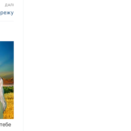
ДАЛІ
ережу
 тебе