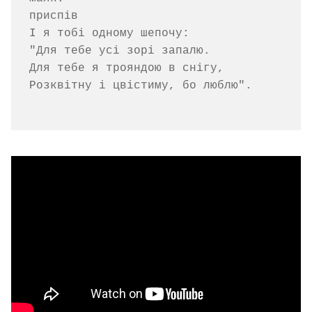
приспів

І я тобі одному шепочу:

"Для тебе усі зорі запалю.

Для тебе я трояндою в снігу,

Розквітну і цвістиму, бо люблю".
