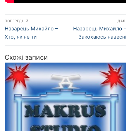
Навігація
ПОПЕРЕДНІЙ
ДАЛІ
записів
Попередній
Наступний
Назарець Михайло –
Назарець Михайло –
запис:
запис:
Хто, як не ти
Закохаюсь навесні
Схожі записи