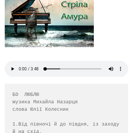
БО  ЛЮБЛЮ

музика Михайла Назарця   

слова Юлії Колесник

1.Від півночі й до півдня, із заходу 
й на схід,
