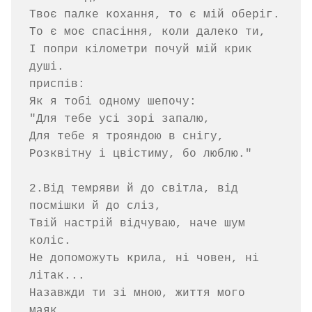
Твоє палке кохання, то є мій оберіг.

То є моє спасіння, коли далеко ти,

І попри кілометри почуй мій крик 
душі.

приспів:

Як я тобі одному шепочу:

"Для тебе усі зорі запалю,

Для тебе я трояндою в снігу,

Розквітну і цвістиму, бо люблю."

2.Від темряви й до світла, від 
посмішки й до сліз,

Твій настрій відчуваю, наче шум 
коліс.

Не допоможуть крила, ні човен, ні 
літак...

Назавжди ти зі мною, життя мого 
маяк.
