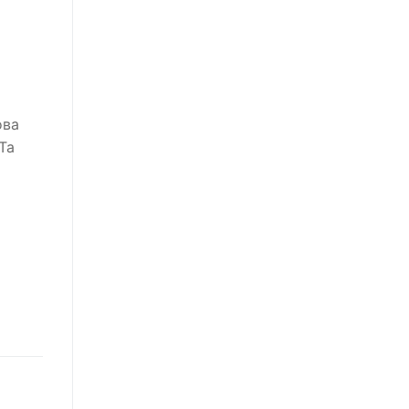
ова
Та