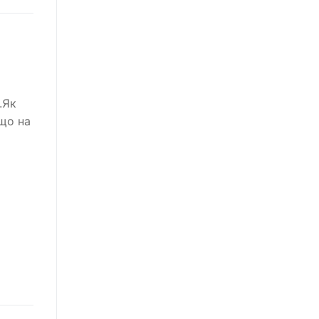
.Як
 що на