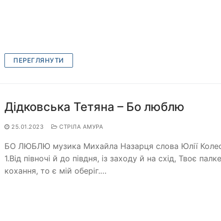
ПЕРЕГЛЯНУТИ
Дідковська Тетяна – Бо люблю
25.01.2023
СТРІЛА АМУРА
БО ЛЮБЛЮ музика Михайла Назарця слова Юлії Коле
1.Від півночі й до півдня, із заходу й на схід, Твоє палк
кохання, то є мій оберіг.…