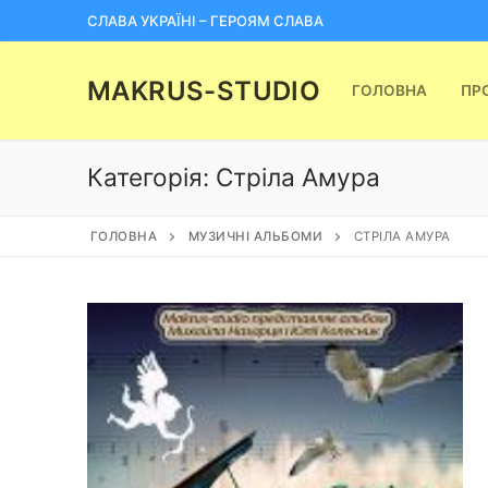
Перейти
СЛАВА УКРАЇНІ – ГЕРОЯМ СЛАВА
до
вмісту
MAKRUS-STUDIO
ГОЛОВНА
ПР
Категорія:
Стріла Амура
ГОЛОВНА
МУЗИЧНІ АЛЬБОМИ
СТРІЛА АМУРА