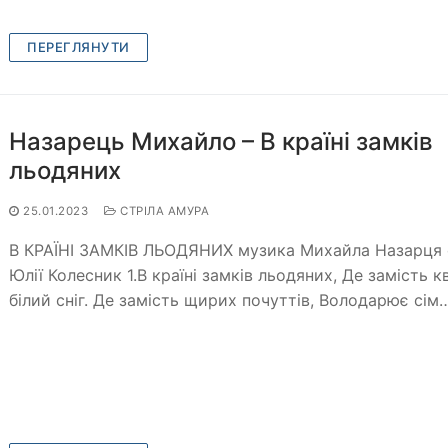
ПЕРЕГЛЯНУТИ
Назарець Михайло – В країні замків
льодяних
25.01.2023
СТРІЛА АМУРА
В КРАЇНІ ЗАМКІВ ЛЬОДЯНИХ музика Михайла Назарця 
Юлії Колесник 1.В країні замків льодяних, Де замість кв
білий сніг. Де замість щирих почуттів, Володарює сім