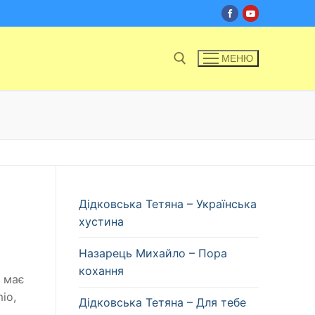
МЕНЮ
Пошук:
Дідковська Тетяна – Українська
хустина
Назарець Михайло – Пора
кохання
о має
io,
Дідковська Тетяна – Для тебе