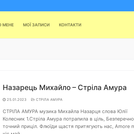
О МЕНЕ
МОЇ ЗАПИСИ
КОНТАКТИ
Назарець Михайло – Стріла Амура
25.01.2023
СТРІЛА АМУРА
СТРІЛА АМУРА музика Михайла Назарця слова Юлії
Колесник 1.Стріла Амура потрапила в ціль, Безперечн
точний приціл. Флюїди щастя притягують нас, Amore m
кіс май…