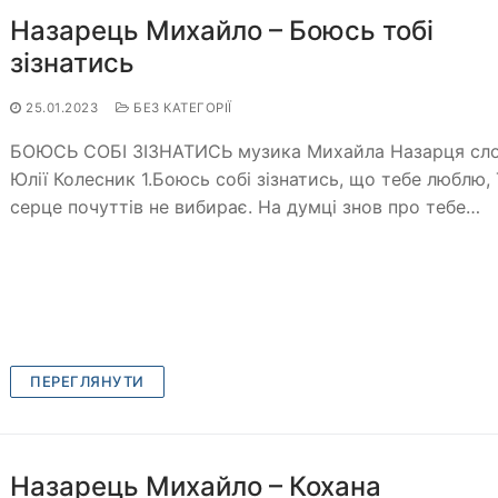
Назарець Михайло – Боюсь тобі
зізнатись
25.01.2023
БЕЗ КАТЕГОРІЇ
БОЮСЬ СОБІ ЗІЗНАТИСЬ музика Михайла Назарця сл
Юлії Колесник 1.Боюсь собі зізнатись, що тебе люблю, 
серце почуттів не вибирає. На думці знов про тебе…
ПЕРЕГЛЯНУТИ
Назарець Михайло – Кохана