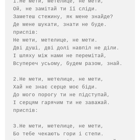
1.Не мети, метелице, не мети,

Ой, не замітай ти її сліди.

Заметеш стежину, як мене знайде?

Де мене шукати, знати не буде.

приспів:

Не мети, метелице, не мети.

Дві душі, дві долі навпіл не діли.

І шляху між нами не перемітай,

Всупереч усьому, будем разом, знай.

2.Не мети, метелице, не мети,

Хай не знає серце моє біди.

До мого порогу ти не підступай,

І серцям гарячим ти не заважай.

приспів:

3.Не мети, метелице, не мети,

Бо тебе чекають гори і степи.
