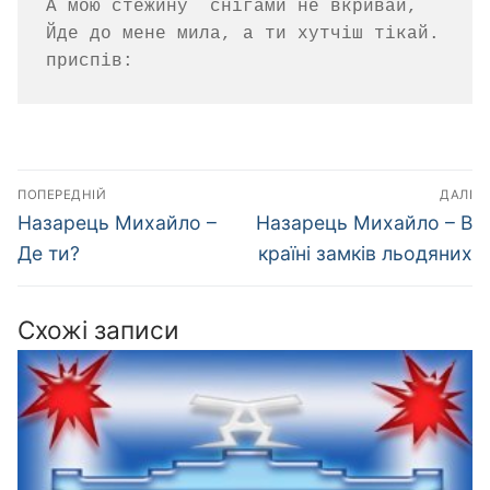
А мою стежину  снігами не вкривай,

Йде до мене мила, а ти хутчіш тікай.

Навігація
ПОПЕРЕДНІЙ
ДАЛІ
записів
Попередній
Наступний
Назарець Михайло –
Назарець Михайло – В
запис:
запис:
Де ти?
країні замків льодяних
Схожі записи