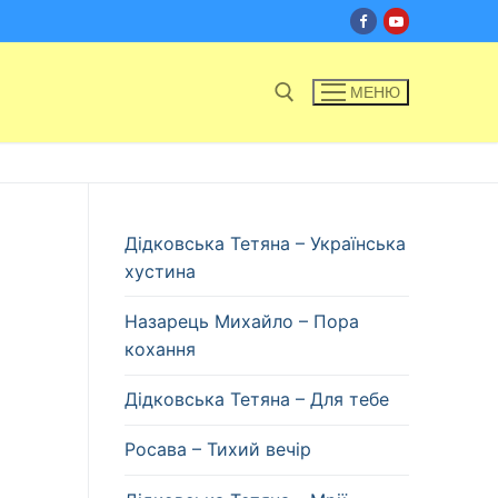
МЕНЮ
Пошук:
Дідковська Тетяна – Українська
хустина
Назарець Михайло – Пора
кохання
Дідковська Тетяна – Для тебе
Росава – Тихий вечір