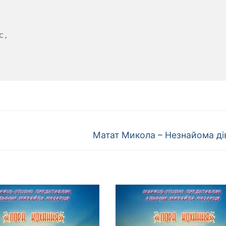
,

Наступний
Матат Микола – Незнайома ді
запис: