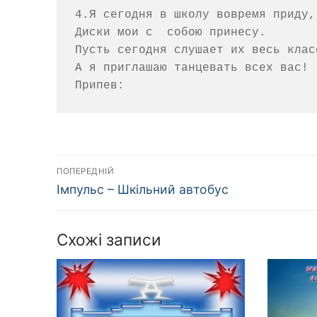
4.Я сегодня в школу вовремя приду,

Диски мои с  собою принесу.

Пусть сегодня слушает их весь класс
А я приглашаю танцевать всех вас!

Навігація
ПОПЕРЕДНІЙ
Попередній
записів
Імпульс – Шкільний автобус
запис:
Схожі записи