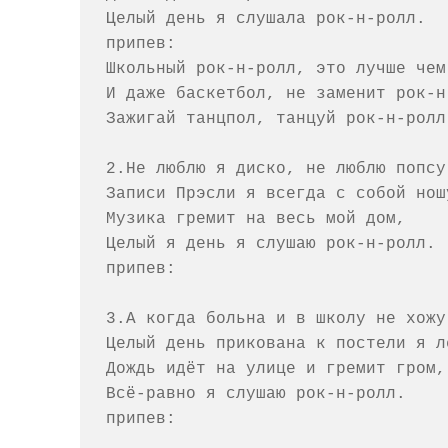
Целый день я слушала рок-н-ролл.

припев:

Школьный рок-н-ролл, это лучше чем 
И даже баскетбол, не заменит рок-н-
Зажигай танцпол, танцуй рок-н-ролл.
2.Не люблю я диско, не люблю попсу,
Записи Прэсли я всегда с собой ношу
Музика гремит на весь мой дом,

Целый я день я слушаю рок-н-ролл.

припев:

3.А когда больна и в школу не хожу,
Целый день прикована к постели я ле
Дождь идёт на улице и гремит гром,

Всё-равно я слушаю рок-н-ролл.

припев:
