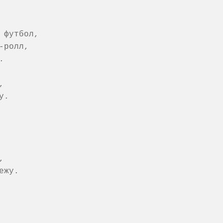
футбол,

ролл,





.



жу.
