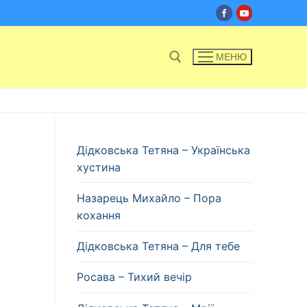
МЕНЮ
Пошук:
Дідковська Тетяна – Українська
хустина
Назарець Михайло – Пора
кохання
Дідковська Тетяна – Для тебе
Росава – Тихий вечір