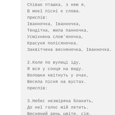
Співає пташка, з нею я,

В моєї пісні є слова.

приспів:

Іванночка, Іванночка, 

Тендітна, мила панночка,

Усміхнена слов’яночка, 

Красуня полісяночка.

Заквітчена весняночка, Іванночка.

2.Коли по вулиці іду,

Я вся у сонця на виду.

Волошки квітнуть у очах,

Весела пісня на вустах.

приспів:

3.Небес незміряна блакить,

До неї голос мій летить.

Весняний день цвіте, сія,
