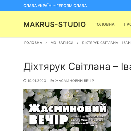
Перейти
СЛАВА УКРАЇНІ – ГЕРОЯМ СЛАВА
до
вмісту
MAKRUS-STUDIO
ГОЛОВНА
ПР
ГОЛОВНА
МОЇ ЗАПИСИ
ДІХТЯРУК СВІТЛАНА – ІВА
Діхтярук Світлана – І
19.01.2023
ЖАСМИНОВИЙ ВЕЧІР