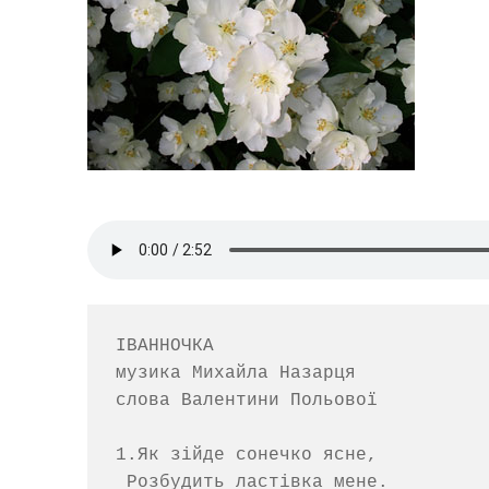
ІВАННОЧКА

музика Михайла Назарця  

слова Валентини Польової

1.Як зійде сонечко ясне,

 Розбудить ластівка мене.
