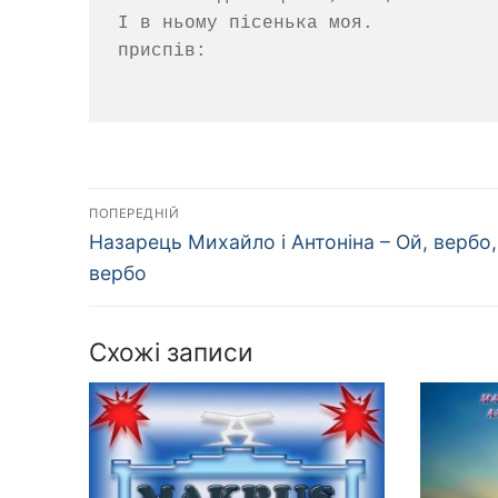
І в ньому пісенька моя.

приспів:

Навігація
ПОПЕРЕДНІЙ
Попередній
записів
Назарець Михайло і Антоніна – Ой, вербо,
запис:
вербо
Схожі записи