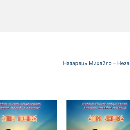
Наступний
Назарець Михайло – Неза
запис: