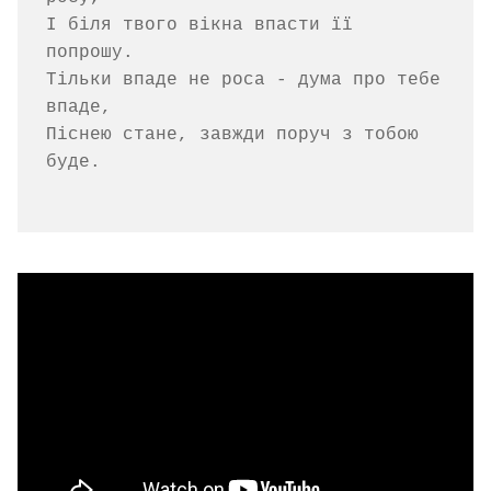
І біля твого вікна впасти її 
попрошу.

Тільки впаде не роса - дума про тебе 
впаде,

Піснею стане, завжди поруч з тобою 
буде.
