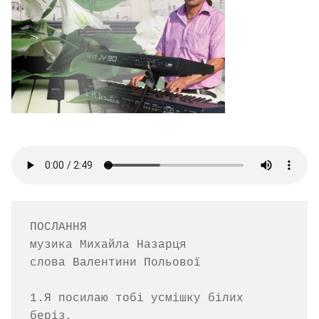
ПОСЛАННЯ

музика Михайла Назарця  

слова Валентини Польової

1.Я посилаю тобі усмішку білих 
беріз,
