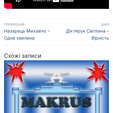
Навігація
ПОПЕРЕДНІЙ
ДАЛІ
записів
Попередній
Наступний
Назарець Михайло –
Діхтярук Світлана –
запис:
запис:
Одна хвилина
Вірність
Схожі записи