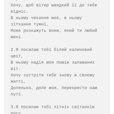
Хочу, щоб вітер швидкий її до тебе 
відніс.

В ньому чекання моє, в ньому 
зітхання тужні,

Може розкажуть вони, який ти любий 
мені.

2.Я посилаю тобі білий калиновий 
цвіт,

В ньому надія моя поміж заламаних 
віт.

Хочу зустріти тебе знову в своєму 
житті,

Доленько, доле моя, перехрести нам 
путі.

3.Я посилаю тобі літніх світанків 
росу,
