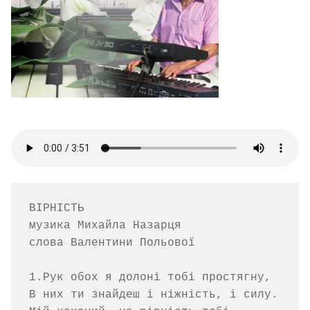
ВІРНІСТЬ

музика Михайла Назарця  

слова Валентини Польової

1.Рук обох я долоні тобі простягну,

В них ти знайдеш і ніжність, і силу.
