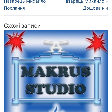
записів
Попередній
Наступний
Назарець Михайло –
Назарець Михайло –
запис:
запис:
Послання
Дощова ніч
Схожі записи