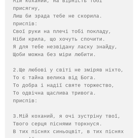
Мій коханий, на вірність тобі 
присягну,

Лиш би зрада тебе не скорила.

приспів:

Свої руки на плечі тобі покладу,

Ніби крила, що хочуть спочити.

Я для тебе незвідану ласку знайду,

Щоби можна без міри любити.

2.Ще любові у світі не зміряв ніхто,

То є тайна велика від Бога.

То добра і надії святе торжество,

То одвічна щаслива тривога.

приспів:

3.Мій коханий, я очі зустріну твої,

Твого серця піснями торкнуся.

В тих піснях синьоцвіт, в тих піснях 